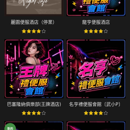
麗園便服酒店（停業）
龍亨便服酒店
巴塞隆納俱樂部(王牌酒店)
名亨禮便服會館〔武小P〕
新的