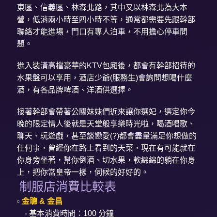
東區、信義區、林森北路，其中又以林森北為大本
營，低消兩小時至四小時不等，通常都需要先跟幹部
聯絡才能進場，門口有專人泊車，不用擔心停車問
題。
進入裝潢高檔豪華的KTV包廂後，都會有幹部招待的
水果盤可以享用，酒店少爺(服務生)會詢問想喝什麼
酒，有各品牌啤酒、洋酒供選擇。
接著幹部會帶著公關妹妹們近來讓你選妃，選定你今
晚的限定情人後就是天堂般享樂時光啦，喝酒唱歌、
聊天、玩遊戲，甚至談戀愛(?)都會盡量滿足你想做的
任何事，曾經你在路上看到的天菜，現在有可能就在
你身旁坐著，幫你倒酒、切水果，軟綿綿的躺在你身
上，把你當皇帝一樣，伺候的好好的。
制服店消費比較表
▫️
金聰 & 金昌
- 基本消費時間：100 分鐘