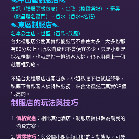
👠中山區制服店👠
皇冠（禮服等級包廂）
、
金聰（櫥窗選妃）
、
豪昇
（龍昌聯名豪門）
、
香水（香水+名花）
👠東區制服店👠
名享公主店
、
世盟（百欣+欣殿）
台北禮服店公關其實跟便服店不會差太多，大多也都
有80分以上，所以消費也不會便宜多少，只是小姐是
採私檯制，也就是站一排給客人挑，也不用看上一個
就要框到底。
不過台北禮服店越開越多，小姐私底下也就越競爭，
私底下會跟客人談特殊服務，來台北禮服店其實CP值
很高的。
制服店的玩法與技巧
價格實惠
：相比其他酒店，制服店提供較為親民的
消費方案。
選擇技巧
：與公關小姐保持良好的互動態度，可獲