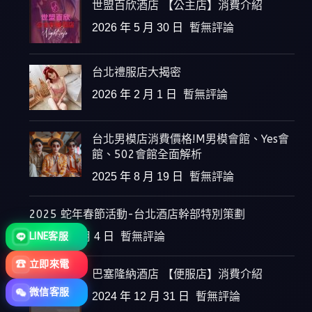
世盟百欣酒店 【公主店】消費介紹
2026 年 5 月 30 日
暫無評論
台北禮服店大揭密
2026 年 2 月 1 日
暫無評論
台北男模店消費價格!M男模會館、Yes會
館、502會館全面解析
2025 年 8 月 19 日
暫無評論
2025 蛇年春節活動-台北酒店幹部特別策劃
LINE客服
2025 年 1 月 4 日
暫無評論
☎
立即來電
巴塞隆納酒店 【便服店】消費介紹
微信客服
2024 年 12 月 31 日
暫無評論