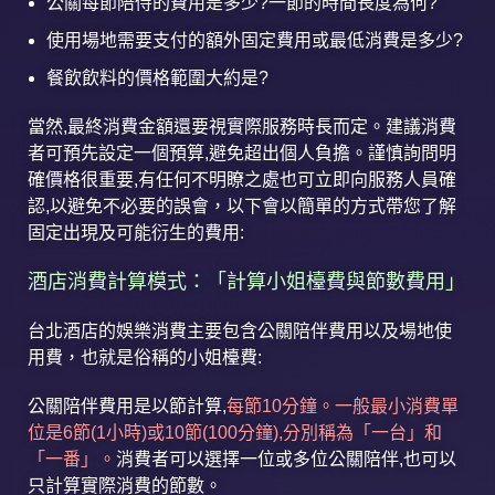
公關每節陪侍的費用是多少?一節的時間長度為何?
使用場地需要支付的額外固定費用或最低消費是多少?
餐飲飲料的價格範圍大約是?
當然,最終消費金額還要視實際服務時長而定。建議消費
者可預先設定一個預算,避免超出個人負擔。謹慎詢問明
確價格很重要,有任何不明瞭之處也可立即向服務人員確
認,以避免不必要的誤會，以下會以簡單的方式帶您了解
固定出現及可能衍生的費用:
酒店消費計算模式：「計算小姐檯費與節數費用」
台北酒店的娛樂消費主要包含公關陪伴費用以及場地使
用費，也就是俗稱的小姐檯費:
公關陪伴費用是以節計算,
每節10分鐘。一般最小消費單
位是6節(1小時)或10節(100分鐘),分別稱為「一台」和
「一番」。
消費者可以選擇一位或多位公關陪伴,也可以
只計算實際消費的節數。