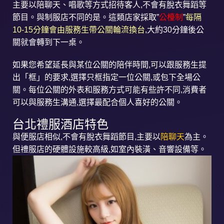
主要以陪聊天、唱歌等方式招待客人,不會有脫衣舞蹈等
節目。與制服店不同的是。這類店家採取”
公檯制
”
每隔
10-15分鐘會由服務生帶公關輪流換台
,大約30分鐘後公
關就會轉到下一桌。
如果您希望延長與某位公關的陪伴時間,可以跟服務生提
出「框」的要求,選擇只框指定一位公關,或包下全場公
關。每位公關的外表和服務方式可能有些許不同,消費者
可以與服務生溝通,選擇最配合個人喜好的公關。
台北禮服酒店特色
與便服店相似,不會有脫衣舞蹈節目,主要以
陪聊天
為主。
但禮服店的硬體設施較高級,如室內裝潢、音響設備等。