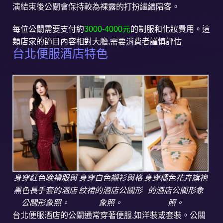
演結束後公關會保持較為裸露的打扮繼續陪客。
每位公關需要支付約
3000-4000元
的制服和化妝費用。這
類店家的節目內容相對大膽,需要消費者謹慎評估
台北便服酒店特色
身穿紅色晚禮服與
身穿白色襯衫與格
身穿橘色花卉旗袍
黑色長手套的酒店
紋裙的酒店公關形
的酒店公關形象
公關形象照。
象照。
照。
台北便服酒店的公關通常穿著便服,如洋裝或套裝。公關