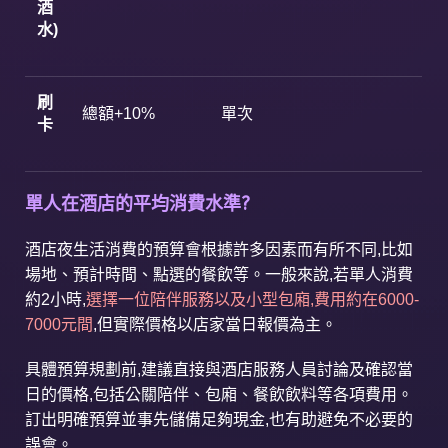
酒
水
)
刷
總額+10%
單次
卡
單人在酒店的平均消費水準
?
酒店夜生活消費的預算會根據許多因素而有所不同,比如
場地、預計時間、點選的餐飲等。一般來說,若單人消費
約2小時,
選擇一位陪伴服務以及小型包廂,費用約在6000-
7000元間
,但實際價格以店家當日報價為主。
具體預算規劃前,建議直接與酒店服務人員討論及確認當
日的價格,包括公關陪伴、包廂、餐飲飲料等各項費用。
訂出明確預算並事先儲備足夠現金,也有助避免不必要的
誤會。