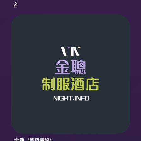
2
金聰（櫥窗選妃）