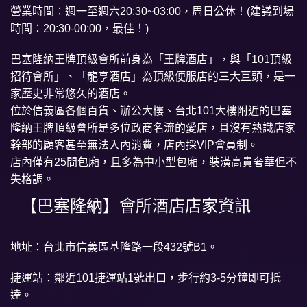
營業時間：週一至週六20:30~03:00，周日公休！(建議到場
台北「制服店」目錄
時間：20:30-00:00，最佳！)
巴塞隆納王牌頂級會所前身為「王牌酒店」，與「101頂級
招待會所」、「龍亨酒店」為頂級便服店的三大巨頭，是一
家歷史非常悠久的酒店。
位於信義區各個百貨、辦公大樓、台北101大樓附近的巴塞
隆納王牌頂級會所是多位政商名流的愛店，且沒有熟識店家
幹部的顧客甚至無法入內消費，店內採VIP會員制。
店內僅有25間包廂，且多為中小型包廂，裝潢高貴奢華但不
失格調。
【巴塞隆納】會所酒店店家資訊
地址：台北市信義區基隆路一段432號B1。
捷運站：鄰近101捷運站1號出口，步行約3-5分鐘即可抵
達。