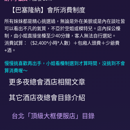
【巴塞隆納】會所消費制度
所有妹妹都是精心挑選過，無論是外在美貌或是內在談吐皆
可以看出不凡的氣質，不亞於空姐或模特兒。店內採公檯
制，由小姐直接坐檯至少40分鐘，客人無法自行選妃。
消費試算：（$2,400*小時*人數）＋包廂人頭費＋少爺費
+酒。
慢慢挑喜歡再出手，小姐看檯制選到才算時間，沒挑到不會
算消費喔～
更多夜總會酒店相關文章
其它酒店夜總會目錄介紹
台北「頂級大框便服店」目錄