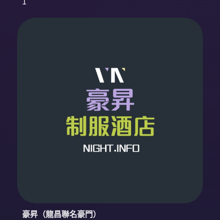
1
豪昇（龍昌聯名豪門）