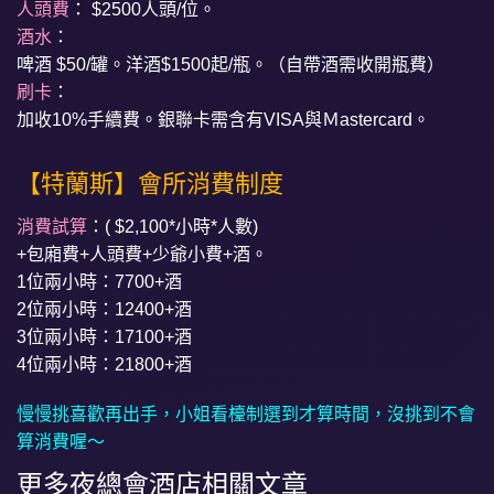
人頭費
： $2500人頭/位。
酒水
：
啤酒 $50/罐。洋酒$1500起/瓶。（自帶酒需收開瓶費）
刷卡
：
加收10%手續費。銀聯卡需含有VISA與Ｍastercard。
【特蘭斯】會所消費制度
消費試算
：( $2,100*小時*人數)
+包廂費+人頭費+少爺小費+酒。
1位兩小時：7700+酒
2位兩小時：12400+酒
3位兩小時：17100+酒
4位兩小時：21800+酒
慢慢挑喜歡再出手，小姐看檯制選到才算時間，沒挑到不會
算消費喔～
更多夜總會酒店相關文章