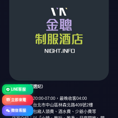
金聰（櫥窗選妃）
LINE客服
營業時間：20:00-07:00，最晚收客04:00
☎
立即來電
營業地點：台北市中山區林森北路409號2樓
微信客服
消費方式：包廂人頭費、酒水費、少爺小費等