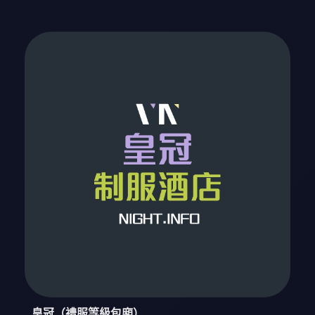
皇冠（禮服等級包廂）