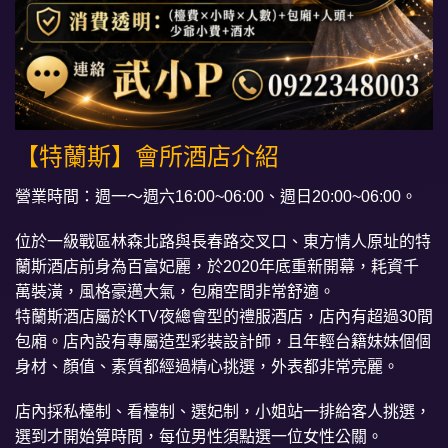
【特蘭斯】會所酒店介紹
營業時間：週一～週六16:00~06:00、週日20:00~06:00。
位於一級戰區林森北路與長春路交叉口、東方情人原址的特
蘭斯酒店前身為百富妃麗，於2020年底重新開幕，耗資千
萬裝潢，風格豪邁大氣，包廂空間非常舒適。
特蘭斯酒店屬於KTV夜總會型的禮服酒店，店內有超過30間
包廂。店內設有專屬造型彩裝設計師，且年輕台籍妹妹個個
身材、顏值、素質都經過精心挑選，外表都非常亮麗。
店內採私檯制、看檯制、選妃制，小姐站一排給客人挑選，
選到才開始算時間，每位男性須點選一位女性公關。