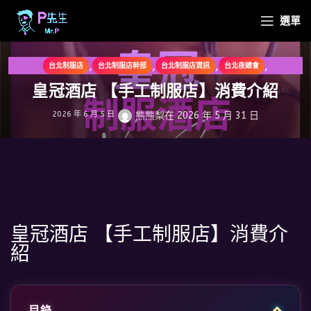
選單
,
,
,
,
台北制服店
台北制服店幹部
台北制服店資訊
台北夜總會
,
台北禮服店資訊
台北酒店資訊
皇冠酒店 【手工制服店】消費介紹
2026 年 6 月 5 日
熊熊梨
在 2026 年 5 月 31 日
皇冠酒店 【手工制服店】消費介
紹
目錄