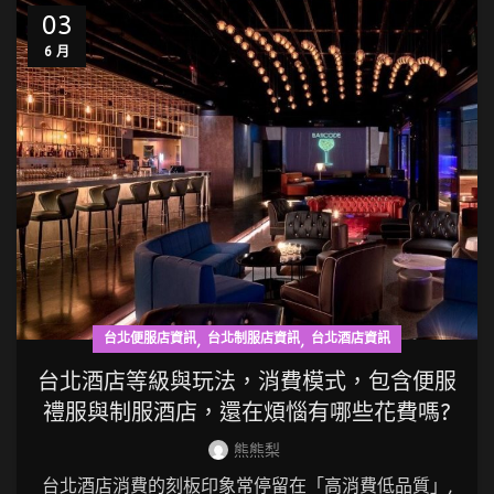
03
6 月
,
,
台北便服店資訊
台北制服店資訊
台北酒店資訊
台北酒店等級與玩法，消費模式，包含便服
禮服與制服酒店，還在煩惱有哪些花費嗎?
熊熊梨
台北酒店消費的刻板印象常停留在「高消費低品質」,