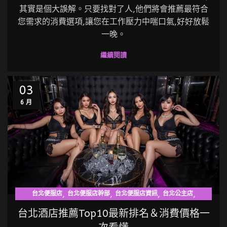
其實是個大誤解。只要找對了人,他們將會推薦最符合
您需求的消費選項,讓您在工作壓力中喘口氣,好好放鬆
一晚。
繼續閱讀
03
6 月
,
,
,
,
台北便服店
台北便服店幹部
台北便服店資訊
台北公主店
,
,
,
,
台北制服店
台北制服店幹部
台北制服店資訊
台北夜總會
台北酒店推薦Top10最新排名＆消費價格一
,
,
,
,
台北禮服店
台北禮服店幹部
台北禮服店資訊
台北酒店幹部