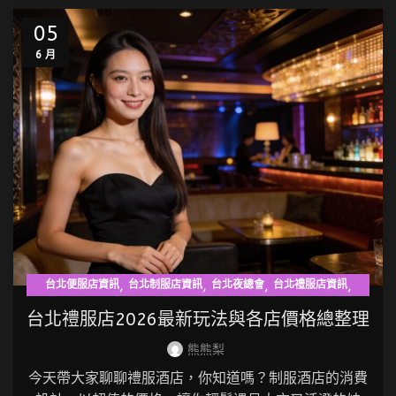
05
6 月
,
,
,
,
台北便服店資訊
台北制服店資訊
台北夜總會
台北禮服店資訊
台北酒店資訊
台北禮服店2026最新玩法與各店價格總整理
熊熊梨
今天帶大家聊聊禮服酒店，你知道嗎？制服酒店的消費