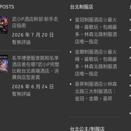
POSTS
台北制服店
武小P酒店幹部:新手走
皇冠制服酒店☆最火
店指南
辣，最敢玩，包廂最
多，林森北路制服酒
2026 年 7 月 20 日
店唯一指定
暫無評論
金聰制服酒店☆最火
名亨禮便服會館和名享
辣，最敢玩，包廂最
酒店差在哪?武小P完整
多，林森北路制服酒
比較台北高端酒店、消
店唯一指定
費與店型差異
豪昇制服酒店☆林森
2026 年 6 月 24 日
北路三大制服酒店：
暫無評論
皇冠，金聰，豪昇
台北公主/制服店