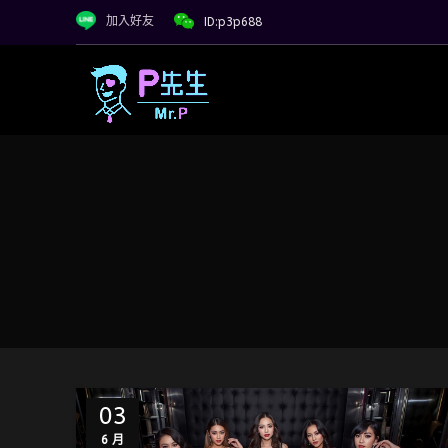
加入好友
ID:p3p688
03
6 月