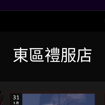
東區禮服店
31
5 月