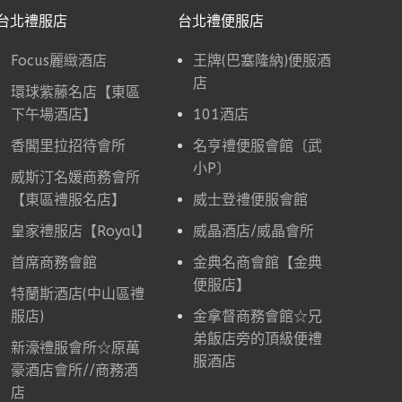
台北禮服店
台北禮便服店
Focus麗緻酒店
王牌(巴塞隆納)便服酒
店
環球紫藤名店【東區
下午場酒店】
101酒店
香閣里拉招待會所
名亨禮便服會館〔武
小P〕
威斯汀名媛商務會所
【東區禮服名店】
威士登禮便服會館
皇家禮服店【Royal】
威晶酒店/威晶會所
首席商務會館
金典名商會館【金典
便服店】
特蘭斯酒店(中山區禮
服店)
金拿督商務會館☆兄
弟飯店旁的頂級便禮
新濠禮服會所☆原萬
服酒店
豪酒店會所//商務酒
店