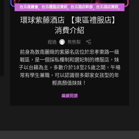
,
,
,
,
台北夜總會
台北禮服店資訊
台北酒店幹部
台北酒店資訊
東區禮服店
環球紫藤酒店 【東區禮服店】
消費介紹
經過
熊熊梨
前身為敦南麗緻的紫藤名店位於忠孝東路一級
戰區，是一個採私檯制和選妃制的禮服店，妹
子以台籍為主，多數介於18至25歲之間，午場
常有學生兼職，可以認識很多鄰家女孩型的年
輕高顏值妹妹！
繼續閱讀