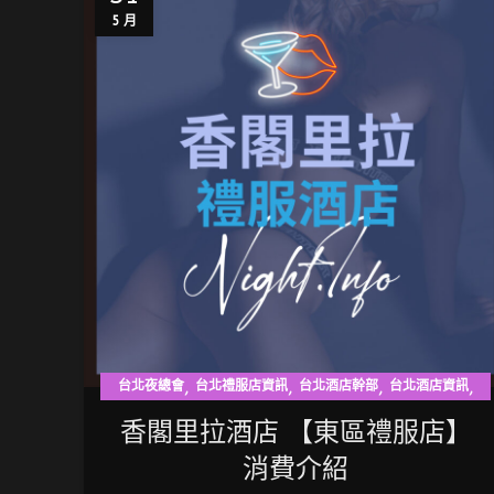
5 月
,
,
,
,
台北夜總會
台北禮服店資訊
台北酒店幹部
台北酒店資訊
東區禮服店
香閣里拉酒店 【東區禮服店】
消費介紹