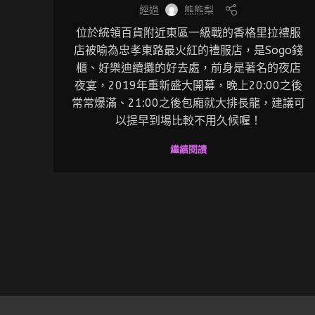
經過
熊熊梨
位於統領百貨附近東區一級戰的香格里拉禮服
店被喻為忠孝東路最火紅的禮服店，是Sogo錢
櫃、好樂迪續攤的好去處，前身是著名的夜店
夜宴，2019年重新盛大開幕，晚上20:00之後
常常爆滿、21:00之後包廂就大排長龍，建議可
以提早到場比較不用久候喔！
繼續閱讀