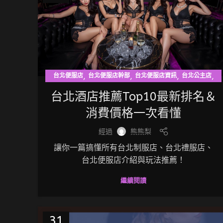
,
,
,
,
台北便服店
台北便服店幹部
台北便服店資訊
台北公主店
,
,
,
,
台北制服店
台北制服店幹部
台北制服店資訊
台北夜總會
台北酒店推薦Top10最新排名＆
,
,
,
台北禮服店
台北禮服店幹部
台北禮服店資訊
台北酒店幹部
消費價格一次看懂
,
,
,
,
台北酒店資訊
台北酒店關鍵字
東區禮服店
酒店相關文章
經過
熊熊梨
讓你一篇搞懂所有台北制服店、台北禮服店、
台北便服店介紹與玩法推薦！
繼續閱讀
31