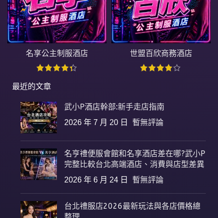
名享公主制服酒店
世盟百欣商務酒店
最近的文章
武小P酒店幹部:新手走店指南
2026 年 7 月 20 日
暫無評論
名亨禮便服會館和名享酒店差在哪?武小P
完整比較台北高端酒店、消費與店型差異
2026 年 6 月 24 日
暫無評論
台北禮服店2026最新玩法與各店價格總
整理