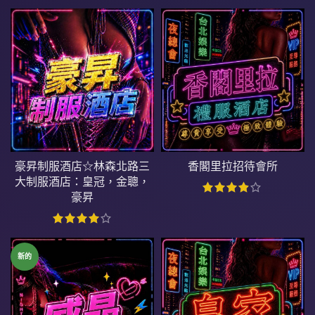
豪昇制服酒店☆林森北路三
香閣里拉招待會所
大制服酒店：皇冠，金聰，
豪昇
新的