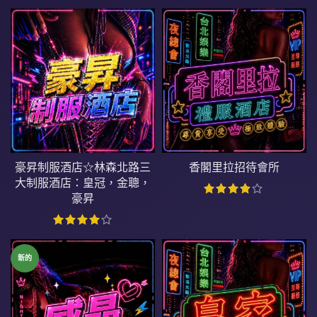
豪昇制服酒店☆林森北路三
香閣里拉招待會所
大制服酒店：皇冠，金聰，
豪昇
新的