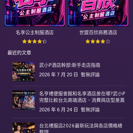
名享公主制服酒店
世盟百欣商務酒店
最近的文章
武小P酒店幹部:新手走店指南
2026 年 7 月 20 日
暫無評論
名亨禮便服會館和名享酒店差在哪?武小P
完整比較台北高端酒店、消費與店型差異
2026 年 6 月 24 日
暫無評論
台北禮服店2026最新玩法與各店價格總
整理