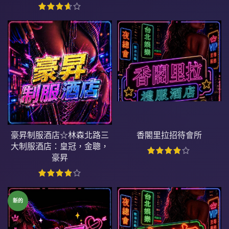
豪昇制服酒店☆林森北路三
香閣里拉招待會所
大制服酒店：皇冠，金聰，
豪昇
新的