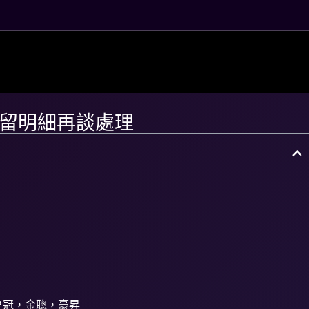
留明細再談處理
皇冠，金聰，豪昇