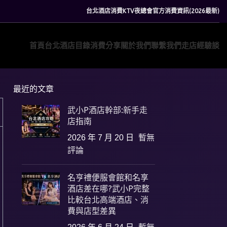
台北酒店消費KTV夜總會官方消費資訊(2026最新)
首頁
台北酒店目錄
消費分享
關於我們
聯繫我們
走店經驗談
最近的文章
武小P酒店幹部:新手走
店指南
2026 年 7 月 20 日
暫無
評論
名亨禮便服會館和名享
酒店差在哪?武小P完整
比較台北高端酒店、消
費與店型差異