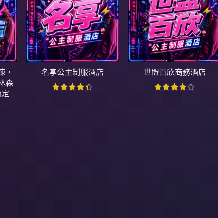
辣，
名享公主制服酒店
世盟百欣商務酒店
林森
指定