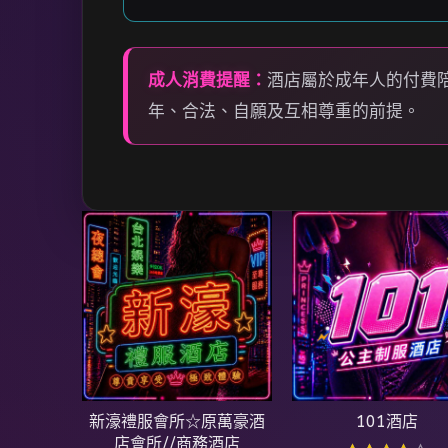
成人消費提醒：
酒店屬於成年人的付費
年、合法、自願及互相尊重的前提。
新濠禮服會所☆原萬豪酒
101酒店
店會所//商務酒店