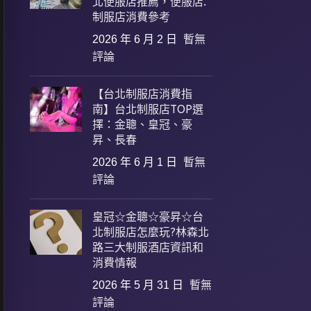
北便服店推薦，便服店.
制服店消費參考
2026 年 6 月 2 日
暫無
評論
【台北制服店消費指
南】台北制服店TOP選
擇：金聰、皇冠、豪
昇、長春
2026 年 6 月 1 日
暫無
評論
皇冠☆金聰☆豪昇☆台
北制服店怎麼玩?林森北
路三大制服酒店資訊和
消費情報
2026 年 5 月 31 日
暫無
評論