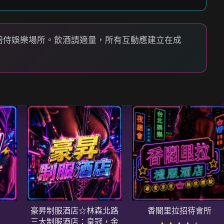
陪侍娛樂場所。飲酒請適量，所有互動應建立在成
豪昇制服酒店☆林森北路
香閣里拉招待會所
三大制服酒店：皇冠，金