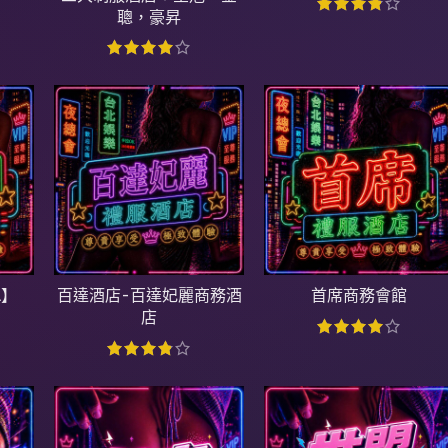
聰，豪昇
l】
百達酒店-百達妃麗商務酒
首席商務會館
店