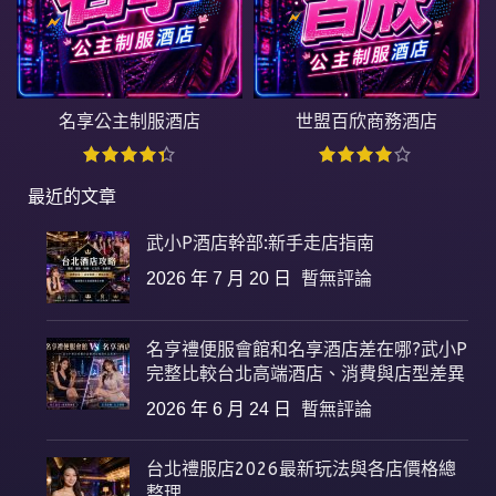
名享公主制服酒店
世盟百欣商務酒店
最近的文章
武小P酒店幹部:新手走店指南
2026 年 7 月 20 日
暫無評論
名亨禮便服會館和名享酒店差在哪?武小P
完整比較台北高端酒店、消費與店型差異
2026 年 6 月 24 日
暫無評論
台北禮服店2026最新玩法與各店價格總
整理