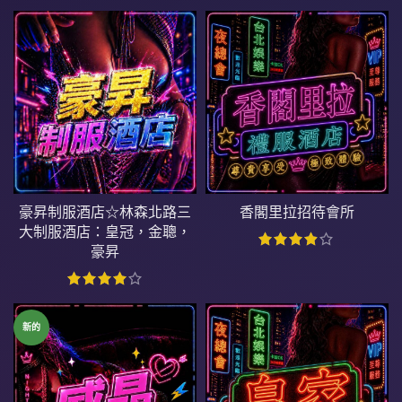
豪昇制服酒店☆林森北路三
香閣里拉招待會所
大制服酒店：皇冠，金聰，
豪昇
新的