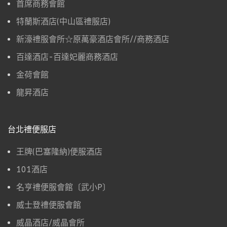
首席商務會館
特蘭斯酒店(中山區禮服店)
新濠禮服會所☆原萬豪酒店會所//商務酒店
百達酒店-百達妃麗商務酒店
金荷會館
龍昇酒店
台北禮便服店
王牌(巴塞隆納)便服酒店
101酒店
名亨禮便服會館〔武小P〕
威士登禮便服會館
威晶酒店/威晶會所