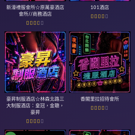
新濠禮服會所☆原萬豪酒店
101酒店
會所//商務酒店
豪昇制服酒店☆林森北路三
香閣里拉招待會所
大制服酒店：皇冠，金聰，
豪昇