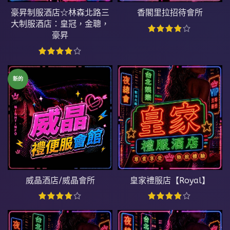
豪昇制服酒店☆林森北路三
香閣里拉招待會所
大制服酒店：皇冠，金聰，
豪昇
新的
威晶酒店/威晶會所
皇家禮服店【Royal】