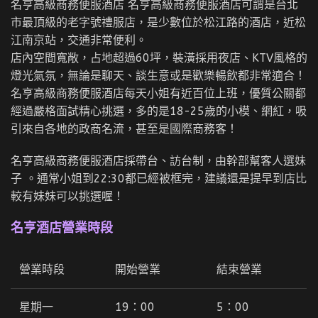
名亨高級商務便服酒店 名亨高級商務便服酒店可謂是台北
市最頂級的老字號禮服店，是少數位於松江路的酒店，近松
江南京站，交通非常便利。
店內空間寬敞，占地超過60坪，裝潢採用夜店、KTV風格的
燈光氣氛，無論是聊天、談生意或是歡樂暢飲都非常適合！
名亨高級商務便服酒店每天小姐有近百位上班，優質公關都
經過嚴格面試精心挑選，多的是18-25歲的小模、網紅，吸
引來自各地的政商名流，甚至是國際商務客！
名亨高級商務便服酒店採帶台、訪台制，由幹部幫客人選妹
子 。通常小姐到22:30都已經被框完，建議還是提早到店比
較有妹妹可以挑選喔！
名亨酒店
營業時段
營業時段
開始營業
結束營業
星期一
19：00
5：00