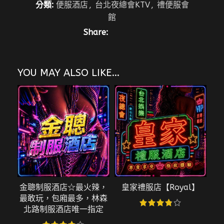
分類:
便服酒店
,
台北夜總會KTV
,
禮便服會
館
Share:
YOU MAY ALSO LIKE…
金聰制服酒店☆最火辣，
皇家禮服店【Royal】
百
最敢玩，包廂最多，林森
北路制服酒店唯一指定