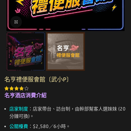
點擊放大
名亨禮便服會館〔武小P〕
名亨酒店消費介紹
店家制度
：店家帶台、訪台制，由幹部幫客人選妹妹 (20
分鐘可換)。
公關檯費
：$2,580／6小時。