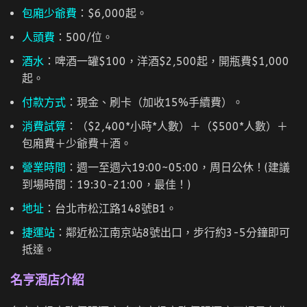
包廂少爺費
：$6,000起。
人頭費
：500/位。
酒水
：啤酒一罐$100，洋酒$2,500起，開瓶費$1,000
起。
付款方式
：現金、刷卡（加收15%手續費）。
消費試算
：（$2,400*小時*人數）＋（$500*人數）＋
包廂費＋少爺費＋酒。
營業時間
：週一至週六19:00~05:00，周日公休！(建議
到場時間：19:30-21:00，最佳！)
地址
：台北市松江路148號B1。
捷運站
：鄰近松江南京站8號出口，步行約3-5分鐘即可
抵達。
名亨酒店
介紹