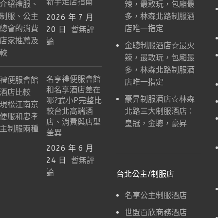
新手走店指南
辣，最敢玩，包廂最
多，林森北路制服酒
2026 年 7 月
店唯一指定
20 日
暫無評
論
金聰制服酒店☆最火
辣，最敢玩，包廂最
多，林森北路制服酒
名亨禮便服會館
店唯一指定
和名享酒店差在
豪昇制服酒店☆林森
哪?武小P完整比
較台北高端酒
北路三大制服酒店：
店、消費與店型
皇冠，金聰，豪昇
差異
2026 年 6 月
24 日
暫無評
論
台北公主/制服店
名享公主制服酒店
世盟百欣商務酒店