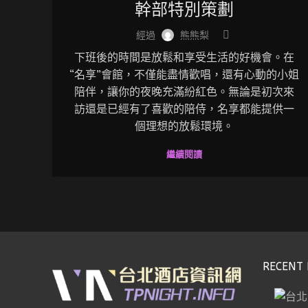
幹部特別策劃
經過
熊熊梨
下班後的時間是放鬆和享受生活的好機會。在
“名享”會館，不僅能盡情歡唱，還有心動的小姐
陪伴，讓你的夜晚充滿紛紅色。無論是初次來
訪還是已經有了喜歡的陪侍，名享都能提供一
個理想的放鬆環境。
繼續閱讀
RECENT 