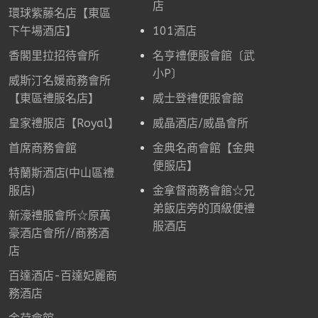
店
環球紫藤名店【東區
下午場酒店】
101酒店
香閣里拉招待會所
名亨禮便服會館〔武
小P〕
威斯汀名媛商務會所
【東區禮服名店】
威士登禮便服會館
皇家禮服店【Royal】
威晶酒店/威晶會所
首席商務會館
金典名商會館【金典
便服店】
特蘭斯酒店(中山區禮
服店)
金拿督商務會館☆兄
弟飯店旁的頂級便禮
新濠禮服會所☆原萬
服酒店
豪酒店會所//商務酒
店
百達酒店-百達妃麗商
務酒店