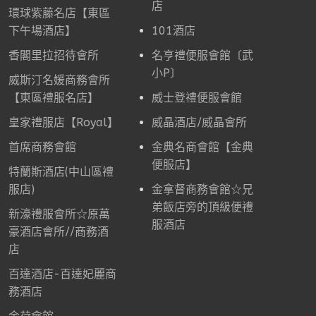
店
環球紫藤名店【東區
下午場酒店】
101酒店
香閣里拉招待會所
名亨禮便服會館〔武
小P〕
威斯汀名媛商務會所
【東區禮服名店】
威士登禮便服會館
皇家禮服店【Royal】
威晶酒店/威晶會所
首席商務會館
金典名商會館【金典
便服店】
特蘭斯酒店(中山區禮
服店)
金拿督商務會館☆兄
弟飯店旁的頂級便禮
新濠禮服會所☆原萬
服酒店
豪酒店會所//商務酒
店
百達酒店-百達妃麗商
務酒店