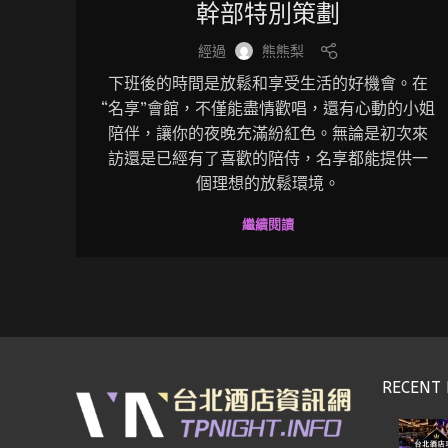
幹部特別策劃
經過
熊熊梨
下班後的時間是放鬆和享受生活的好機會。在
“名享”會館，不僅能盡情歡唱，還有心動的小姐
陪伴，讓你的夜晚充滿紛紅色。無論是初次來
訪還是已經有了喜歡的陪侍，名享都能提供一
個理想的放鬆環境。
繼續閱讀
RECENT 