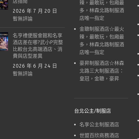
店指南
辣，最敢玩，包廂最
多，林森北路制服酒
2026 年 7 月 20 日
店唯一指定
暫無評論
金聰制服酒店☆最火
名亨禮便服會館和名享
辣，最敢玩，包廂最
酒店差在哪?武小P完整
多，林森北路制服酒
比較台北高端酒店、消
店唯一指定
費與店型差異
豪昇制服酒店☆林森
2026 年 6 月 24 日
北路三大制服酒店：
暫無評論
皇冠，金聰，豪昇
台北公主/制服店
名享公主制服酒店
世盟百欣商務酒店