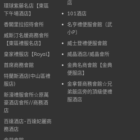
店
環球紫藤名店【東區
下午場酒店】
101酒店
香閣里拉招待會所
名亨禮便服會館〔武
小P〕
威斯汀名媛商務會所
【東區禮服名店】
威士登禮便服會館
皇家禮服店【Royal】
威晶酒店/威晶會所
首席商務會館
金典名商會館【金典
便服店】
特蘭斯酒店(中山區禮
服店)
金拿督商務會館☆兄
弟飯店旁的頂級便禮
新濠禮服會所☆原萬
服酒店
豪酒店會所//商務酒
店
百達酒店-百達妃麗商
務酒店