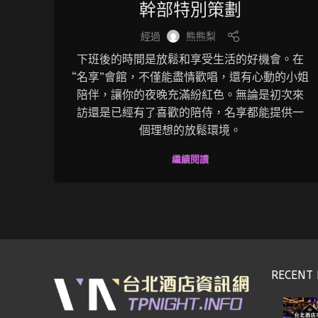
幹部特別策劃
經過
熊熊梨
下班後的時間是放鬆和享受生活的好機會。在
“名享”會館，不僅能盡情歡唱，還有心動的小姐
陪伴，讓你的夜晚充滿紛紅色。無論是初次來
訪還是已經有了喜歡的陪侍，名享都能提供一
個理想的放鬆環境。
繼續閱讀
RECENT 