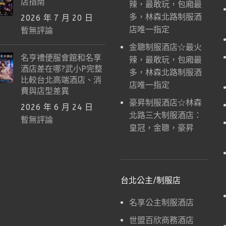
店指南
辣，最敢玩，包廂最
多，林森北路制服酒
2026 年 7 月 20 日
店唯一指定
暫無評論
金聰制服酒店☆最火
名亨禮便服會館和名享
辣，最敢玩，包廂最
酒店差在哪?武小P完整
多，林森北路制服酒
比較台北高端酒店、消
店唯一指定
費與店型差異
豪昇制服酒店☆林森
2026 年 6 月 24 日
北路三大制服酒店：
暫無評論
皇冠，金聰，豪昇
台北公主/制服店
名享公主制服酒店
世盟百欣商務酒店